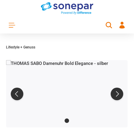
Zum Hauptinhalt springen
Lifestyle + Genuss