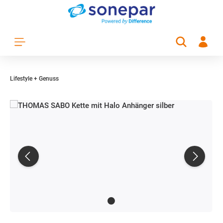
Zum Hauptinhalt springen
Lifestyle + Genuss