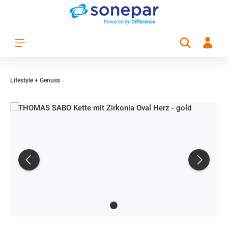
Zum Hauptinhalt springen
Lifestyle + Genuss