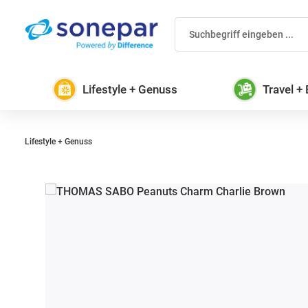
 Hauptinhalt springen
Zur Suche springen
Zur Hauptnavigation springen
Lifestyle + Genuss
Travel +
Lifestyle + Genuss