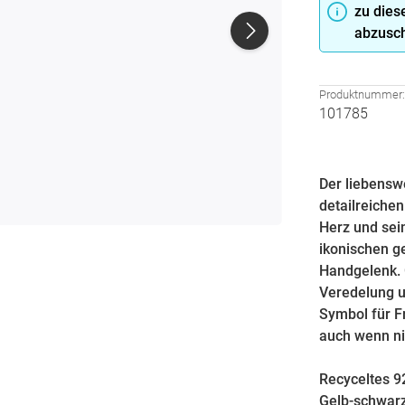
zu dies
abzusch
Produktnummer
101785
Der liebensw
detailreiche
Herz und sein
ikonischen g
Handgelenk. 
Veredelung u
Symbol für F
auch wenn ni
Recyceltes 9
Gelb-schwarz