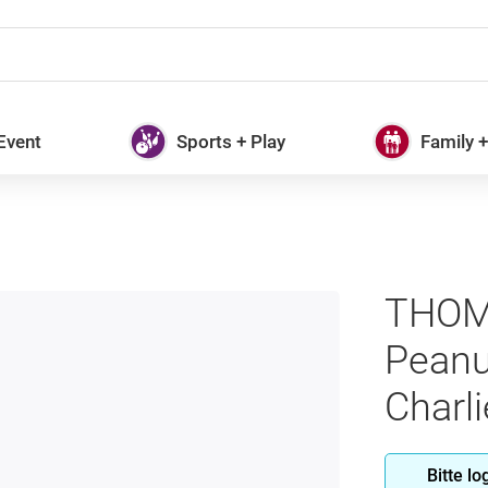
 Event
Sports + Play
Family 
THOM
Peanu
Charl
Bitte l