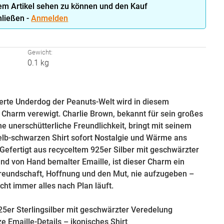
em Artikel sehen zu können und den Kauf
ließen -
Anmelden
:
Gewicht:
0.1 kg
erte Underdog der Peanuts-Welt wird in diesem
n Charm verewigt. Charlie Brown, bekannt für sein großes
e unerschütterliche Freundlichkeit, bringt mit seinem
elb-schwarzen Shirt sofort Nostalgie und Wärme ans
Gefertigt aus recyceltem 925er Silber mit geschwärzter
nd von Hand bemalter Emaille, ist dieser Charm ein
reundschaft, Hoffnung und den Mut, nie aufzugeben –
cht immer alles nach Plan läuft.
25er Sterlingsilber mit geschwärzter Veredelung
e Emaille-Details – ikonisches Shirt