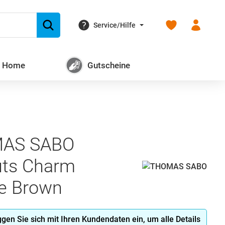
Du hast 0 Produk
Service/Hilfe
+ Home
Gutscheine
AS SABO
ts Charm
ie Brown
oggen Sie sich mit Ihren Kundendaten ein, um alle Details