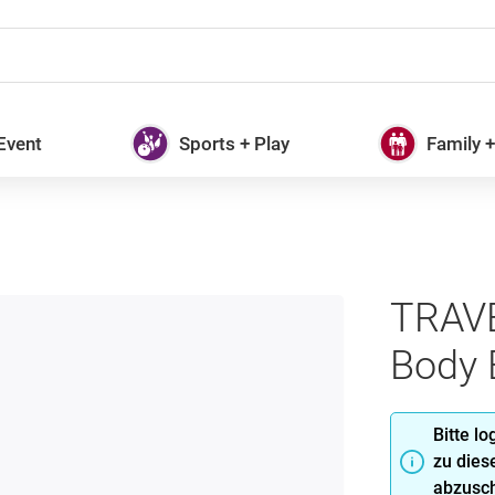
 Event
Sports + Play
Family 
TRAVE
Body B
Bitte l
zu dies
abzusch