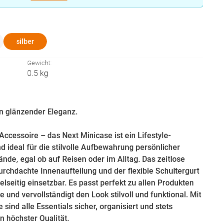
hlen
silber
:
Gewicht:
0.5 kg
n glänzender Eleganz.
Accessoire – das Next Minicase ist ein Lifestyle-
d ideal für die stilvolle Aufbewahrung persönlicher
nde, egal ob auf Reisen oder im Alltag. Das zeitlose
urchdachte Innenaufteilung und der flexible Schultergurt
lseitig einsetzbar. Es passt perfekt zu allen Produkten
e und vervollständigt den Look stilvoll und funktional. Mit
sind alle Essentials sicher, organisiert und stets
in höchster Qualität.