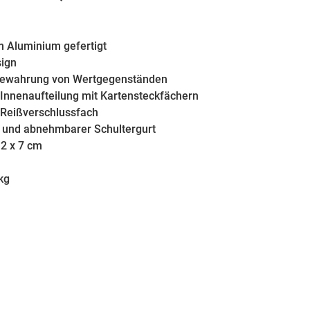
m Aluminium gefertigt
sign
bewahrung von Wertgegenständen
Innenaufteilung mit Kartensteckfächern
 Reißverschlussfach
r und abnehmbarer Schultergurt
12 x 7 cm
kg