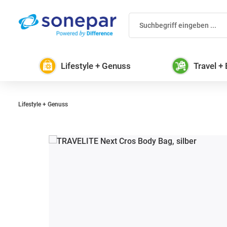
 Hauptinhalt springen
Zur Suche springen
Zur Hauptnavigation springen
Lifestyle + Genuss
Travel +
Lifestyle + Genuss