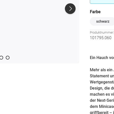
auswä
Farbe
schwarz
Produktnummer
101795.060
Ein Hauch vo
Mehr als ein 
Statement un
Wertgegenstä
Design, die d
machen es vie
der Next-Seri
dem Minicase 
griffbereit – 