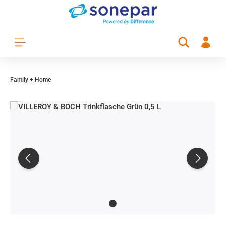
Zum Hauptinhalt springen
Family + Home