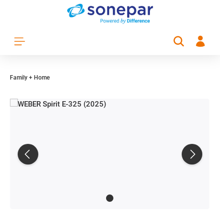
Zum Hauptinhalt springen
Family + Home