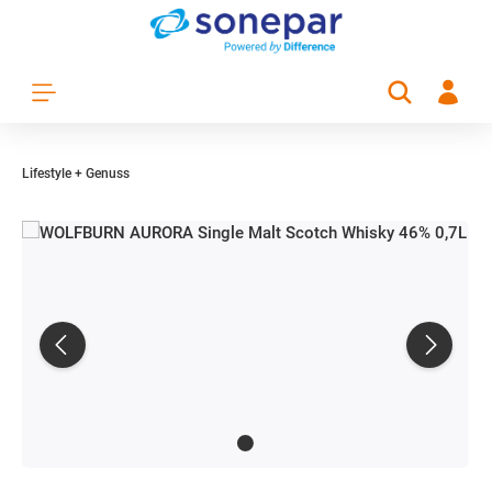
Zum Hauptinhalt springen
Lifestyle + Genuss